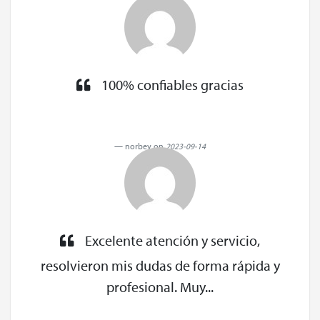
100% confiables gracias
norbey on
2023-09-14
Excelente atención y servicio,
resolvieron mis dudas de forma rápida y
profesional. Muy...