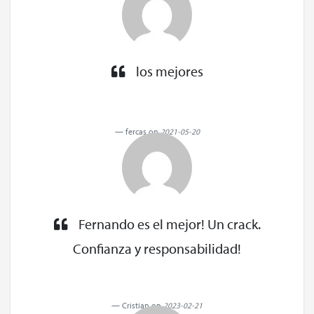
los mejores
fercas on
2021-05-20
Fernando es el mejor! Un crack.
Confianza y responsabilidad!
Cristian on
2023-02-21