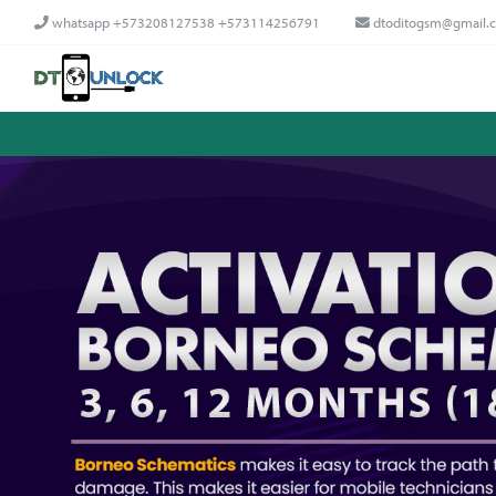
whatsapp +573208127538 +573114256791
dtoditogsm@gmail.