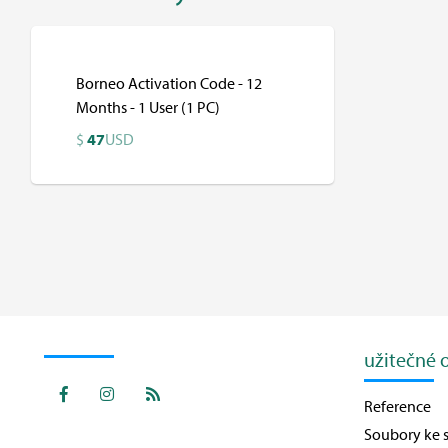
Borneo Activation Code - 12
Months - 1 User (1 PC)
$
47
USD
$
USD
užitečné 
Reference
Soubory ke s