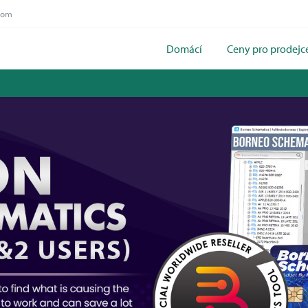
com
Domácí
Ceny pro prodejc