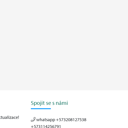
Spojit se s námi
ktualizace!
whatsapp +573208127538
+573114256791