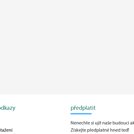
odkazy
předplatit
Nenechte si ujít naše budoucí a
tažení
Získejte předplatné hned teď!