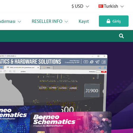
$ USD
Turkish
ndırması
RESELLER INFO
Kayıt
Giriş