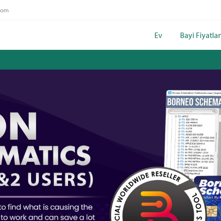
com
Ev
Bayi Fiyatla