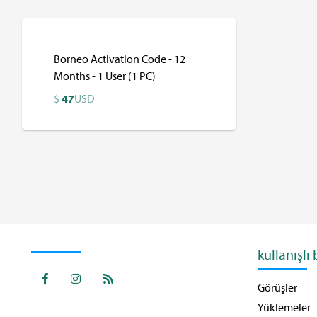
Borneo Activation Code - 12
Months - 1 User (1 PC)
$
47
USD
$
USD
kullanışlı
Görüşler
Yüklemeler