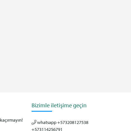
Bizimle iletişime geçin
 kaçırmayın!
whatsapp +573208127538
+573114256791