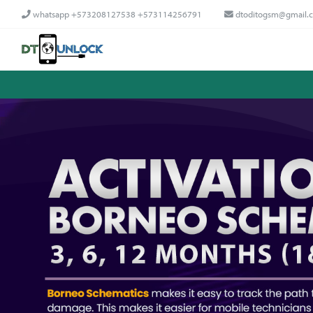
whatsapp +573208127538 +573114256791
dtoditogsm@gmail.